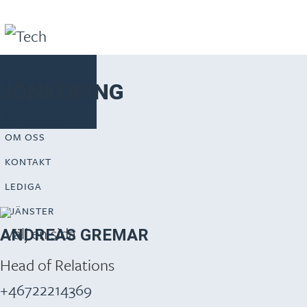
Följ oss på
Linkedin
JÖNKÖPING
BLI KONSULT
Artiklar
REKRYTERING
Konsult Login
OM OSS
KONTAKT
LEDIGA
TJÄNSTER
Välj en sida
ANDREAS GREMAR
Head of Relations
+46722214369