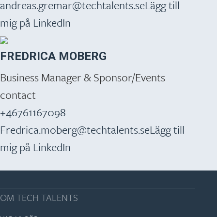
andreas.gremar@techtalents.se
Lägg till
mig på LinkedIn
FREDRICA MOBERG
Business Manager & Sponsor/Events
contact
+46761167098
Fredrica.moberg@techtalents.se
Lägg till
mig på LinkedIn
OM TECH TALENTS