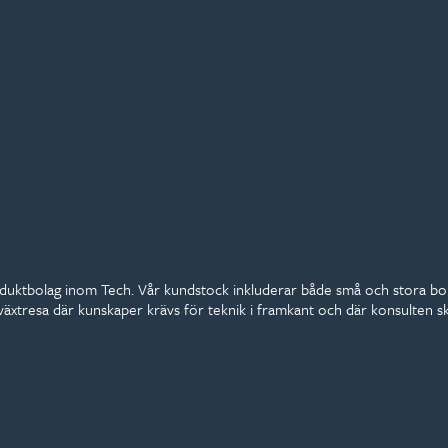
roduktbolag inom Tech. Vår kundstock inkluderar både små och stora bol
lväxtresa där kunskaper krävs för teknik i framkant och där konsulten s