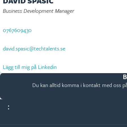
DAVID SPASIC
Business Development Manager
0767609430
david.spasic@techtalents.se
Lägg till mig på Linkedin
B
Du kan alltid komma i kontakt med oss på 