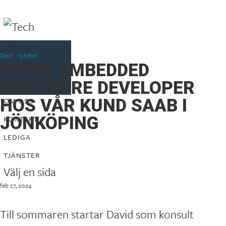
Följ oss på
Start
|
nyheter
Linkedin
BLI KONSULT
DAVID, EMBEDDED
Artiklar
REKRYTERING
SOFTWARE DEVELOPER
Konsult Login
HOS VÅR KUND SAAB I
OM OSS
JÖNKÖPING
KONTAKT
LEDIGA
TJÄNSTER
Välj en sida
feb 27, 2024
Till sommaren startar David som konsult