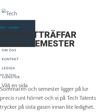
Följ oss på
Start
|
nyheter
Linkedin
BLI KONSULT
KONSULTTRÄFFAR
Artiklar
REKRYTERING
INNAN SEMESTER
Konsult Login
OM OSS
KONTAKT
LEDIGA
jun 25, 2024
TJÄNSTER
Välj en sida
Sommaren och semester ligger på lur
precis runt hörnet och vi på Tech Talents
trycker på sista gasen innan lite ledighet.