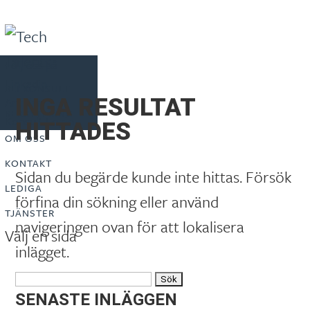
Följ oss på
Linkedin
BLI KONSULT
Artiklar
INGA RESULTAT
REKRYTERING
Konsult Login
HITTADES
OM OSS
KONTAKT
Sidan du begärde kunde inte hittas. Försök
LEDIGA
förfina din sökning eller använd
TJÄNSTER
navigeringen ovan för att lokalisera
Välj en sida
inlägget.
Sök
efter:
SENASTE INLÄGGEN