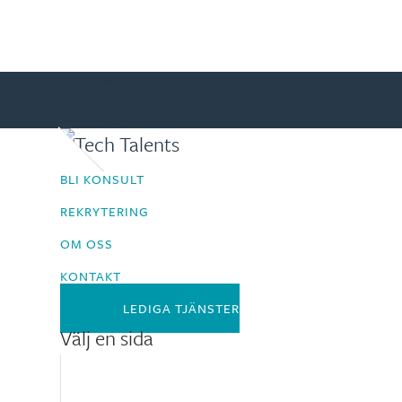
Följ oss på Linkedin
Artiklar
Konsult Login
BLI KONSULT
REKRYTERING
OM OSS
KONTAKT
LEDIGA TJÄNSTER
Välj en sida