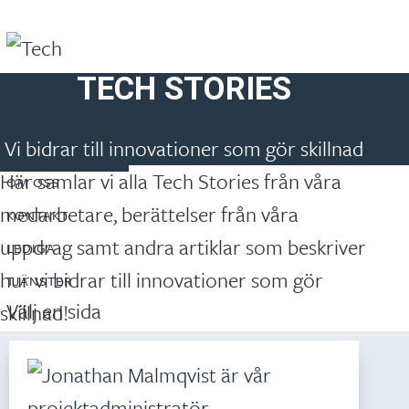
TECH STORIES
Följ oss på
Linkedin
BLI KONSULT
Artiklar
Vi bidrar till innovationer som gör skillnad
REKRYTERING
Konsult Login
Här samlar vi alla Tech Stories från våra
OM OSS
medarbetare, berättelser från våra
KONTAKT
uppdrag samt andra artiklar som beskriver
LEDIGA
hur vi bidrar till innovationer som gör
TJÄNSTER
Välj en sida
skillnad!