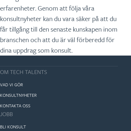
erfarenheter. Genom att följa våra
konsultnyheter kan du vara säker på att du
får tillgång till den senaste kunskapen inom
branschen och att du är väl förberedd för
dina uppdrag som konsult.
OM TECH TALENTS
VAD VI GÖR
KONSULTNYHETER
KONTAKTA OSS
JOBB
BLI KONSULT