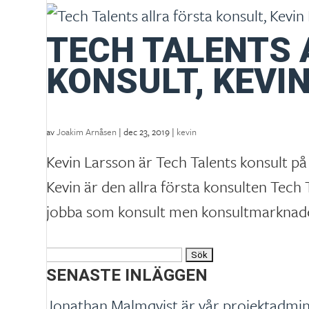
TECH TALENTS 
KONSULT, KEVI
av
Joakim Arnåsen
|
dec 23, 2019
|
kevin
Kevin Larsson är Tech Talents konsult på
Kevin är den allra första konsulten Tech T
jobba som konsult men konsultmarknade
Sök
efter:
SENASTE INLÄGGEN
Jonathan Malmqvist är vår projektadmin