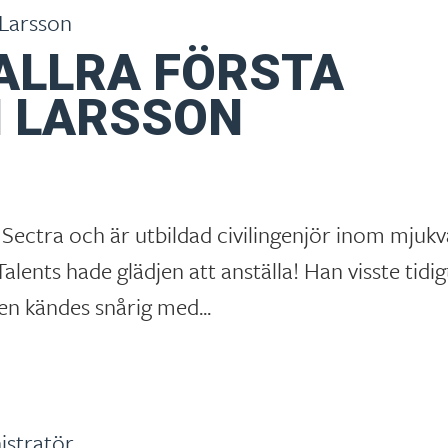
ALLRA FÖRSTA
N LARSSON
 Sectra och är utbildad civilingenjör inom mjukv
alents hade glädjen att anställa! Han visste tidigt
n kändes snårig med...
istratör