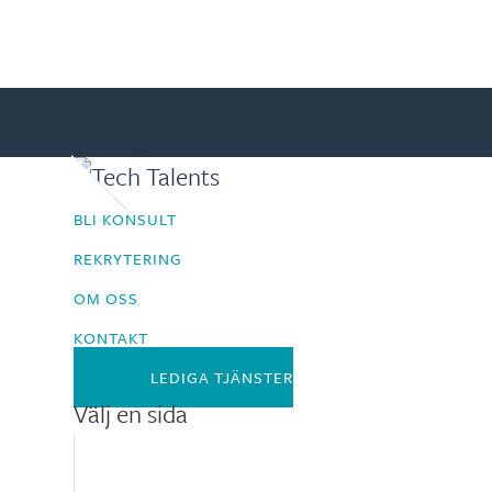
Följ oss på Linkedin
Artiklar
Konsult Login
BLI KONSULT
REKRYTERING
OM OSS
KONTAKT
LEDIGA TJÄNSTER
Välj en sida